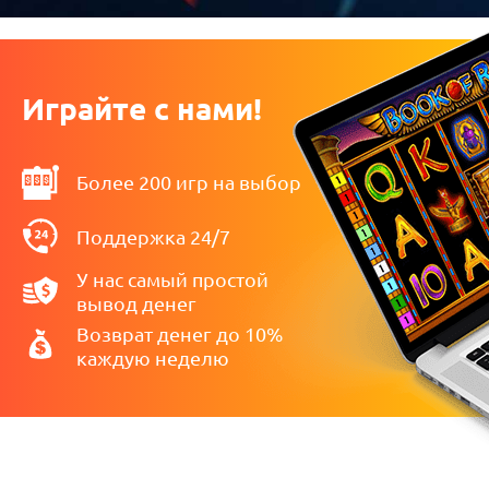
Играйте с нами!
Более 200 игр на выбор
Поддержка 24/7
У нас самый простой
вывод денег
Возврат денег до 10%
каждую неделю