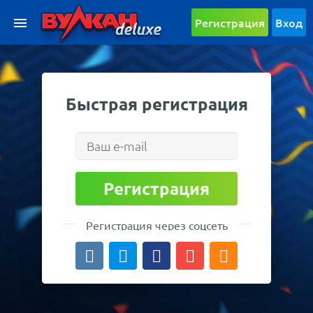
Регистрация
Вход
Быстрая регистрация
Регистрация
Регистрация через соцсеть