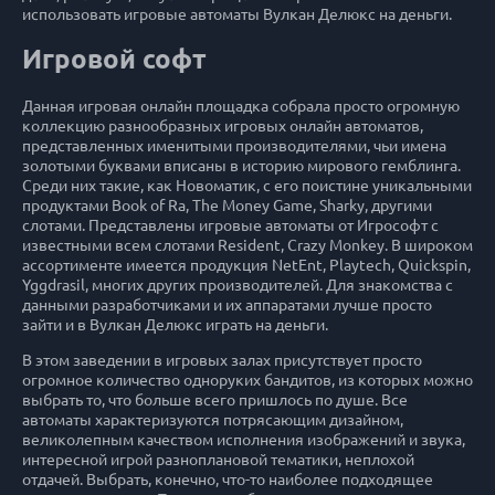
использовать игровые автоматы Вулкан Делюкс на деньги.
Игровой софт
Данная игровая онлайн площадка собрала просто огромную
коллекцию разнообразных игровых онлайн автоматов,
представленных именитыми производителями, чьи имена
золотыми буквами вписаны в историю мирового гемблинга.
Среди них такие, как Новоматик, с его поистине уникальными
продуктами Book of Ra, The Money Game, Sharky, другими
слотами. Представлены игровые автоматы от Игрософт с
известными всем слотами Resident, Crazy Monkey. В широком
ассортименте имеется продукция NetEnt, Playtech, Quickspin,
Yggdrasil, многих других производителей. Для знакомства с
данными разработчиками и их аппаратами лучше просто
зайти и в Вулкан Делюкс играть на деньги.
В этом заведении в игровых залах присутствует просто
огромное количество одноруких бандитов, из которых можно
выбрать то, что больше всего пришлось по душе. Все
автоматы характеризуются потрясающим дизайном,
великолепным качеством исполнения изображений и звука,
интересной игрой разноплановой тематики, неплохой
отдачей. Выбрать, конечно, что-то наиболее подходящее