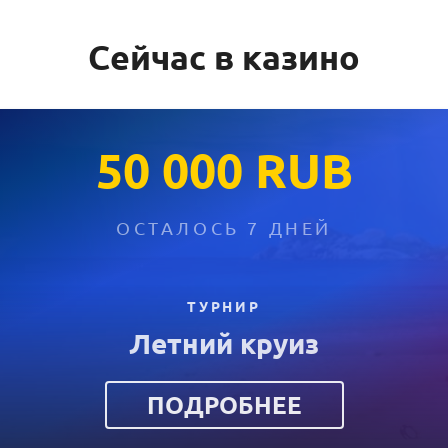
Сейчас в казино
50 000 RUB
ОСТАЛОСЬ 7 ДНЕЙ
ТУРНИР
Летний круиз
ПОДРОБНЕЕ