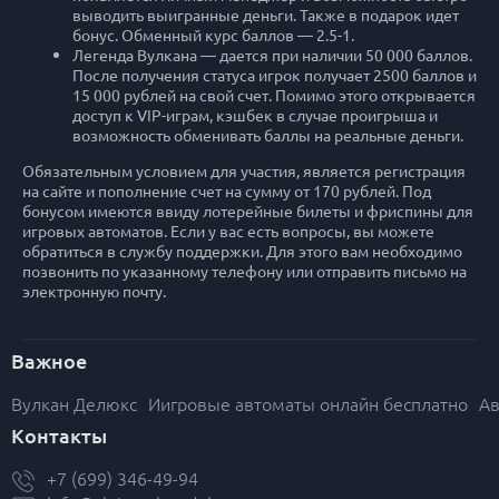
выводить выигранные деньги. Также в подарок идет
бонус. Обменный курс баллов — 2.5-1.
Легенда Вулкана — дается при наличии 50 000 баллов.
После получения статуса игрок получает 2500 баллов и
15 000 рублей на свой счет. Помимо этого открывается
доступ к VIP-играм, кэшбек в случае проигрыша и
возможность обменивать баллы на реальные деньги.
Обязательным условием для участия, является регистрация
на сайте и пополнение счет на сумму от 170 рублей. Под
бонусом имеются ввиду лотерейные билеты и фриспины для
игровых автоматов. Если у вас есть вопросы, вы можете
обратиться в службу поддержки. Для этого вам необходимо
позвонить по указанному телефону или отправить письмо на
электронную почту.
Важное
Вулкан Делюкс
Иигровые автоматы онлайн бесплатно
Ав
Контакты
+7 (699) 346-49-94