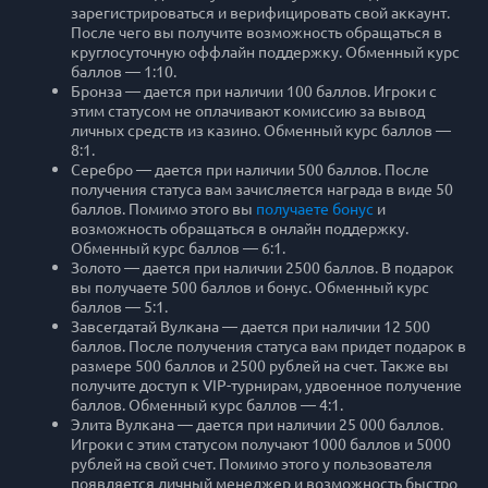
зарегистрироваться и верифицировать свой аккаунт.
После чего вы получите возможность обращаться в
круглосуточную оффлайн поддержку. Обменный курс
баллов — 1:10.
Бронза — дается при наличии 100 баллов. Игроки с
этим статусом не оплачивают комиссию за вывод
личных средств из казино. Обменный курс баллов —
8:1.
Серебро — дается при наличии 500 баллов. После
получения статуса вам зачисляется награда в виде 50
баллов. Помимо этого вы
получаете бонус
и
возможность обращаться в онлайн поддержку.
Обменный курс баллов — 6:1.
Золото — дается при наличии 2500 баллов. В подарок
вы получаете 500 баллов и бонус. Обменный курс
баллов — 5:1.
Завсегдатай Вулкана — дается при наличии 12 500
баллов. После получения статуса вам придет подарок в
размере 500 баллов и 2500 рублей на счет. Также вы
получите доступ к VIP-турнирам, удвоенное получение
баллов. Обменный курс баллов — 4:1.
Элита Вулкана — дается при наличии 25 000 баллов.
Игроки с этим статусом получают 1000 баллов и 5000
рублей на свой счет. Помимо этого у пользователя
появляется личный менеджер и возможность быстро